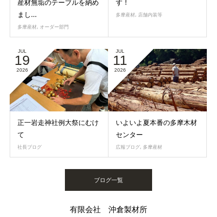
産材無垢のテーブルを納め
す！
まし...
多摩産材
,
店舗内装等
多摩産材
,
オーダー部門
JUL
JUL
19
11
2026
2026
正一岩走神社例大祭にむけ
いよいよ夏本番の多摩木材
て
センター
社長ブログ
広報ブログ
,
多摩産材
ブログ一覧
有限会社 沖倉製材所