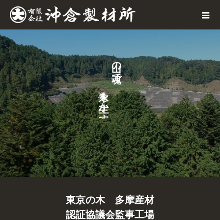
の
で
、
を
か
す
東京の木 多摩産材
認証協議会監事工場