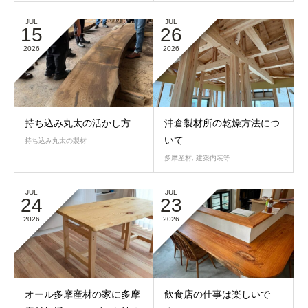
JUL
JUL
15
26
2026
2026
持ち込み丸太の活かし方
沖倉製材所の乾燥方法につ
いて
持ち込み丸太の製材
多摩産材
,
建築内装等
JUL
JUL
24
23
2026
2026
オール多摩産材の家に多摩
飲食店の仕事は楽しいで