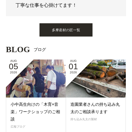
丁寧な仕事を心掛けてます！
多摩産材の匠一覧
BLOG
ブログ
AUG
AUG
05
01
2026
2026
小中高生向けの「木育×音
造園業者さんの持ち込み丸
楽」ワークショップのご相
太のご相談承ります
談
持ち込み丸太の製材
広報ブログ