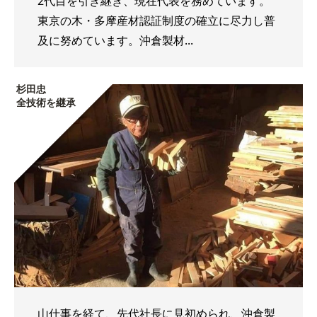
2代目を引き継ぎ、現在代表を務めています。
東京の木・多摩産材認証制度の確立に尽力し普
及に努めています。沖倉製材...
杉田忠
全技術を継承
山仕事を経て、先代社長に見初められ、沖倉製