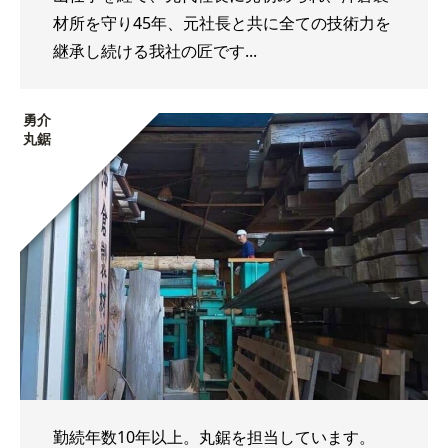
材所を守り45年、元社長と共に全ての技術力を
継承し続ける我社の匠です...
勇介
丸鋸
勤続年数10年以上。丸鋸を担当しています。