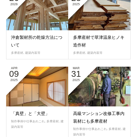
2026
2025
沖倉製材所の乾燥方法につ
多摩産材で草津温泉ヒノキ
いて
造作材
多摩産材
,
建築内装等
多摩産材
,
建築内装等
APR
MAR
09
31
2025
2025
「真壁」と「大壁」
高級マンション改修工事内
装材にも多摩産材
制作事例や仕事あれこれ
,
多摩産材
,
建
築内装等
制作事例や仕事あれこれ
,
多摩産材
,
建
築内装等