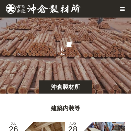
が
も
た
ら
す
沖倉製材所
建築内装等
JUL
AUG
26
28