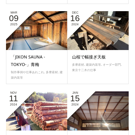
MAR
DEC
09
16
2025
2024
「JIKON SAUNA -
山桜で幅接ぎ天板
TOKYO-」青梅
多摩産材
,
建築内装等
,
オーダー部門
,
東京十二木の仕事
制作事例や仕事あれこれ
,
多摩産材
,
建
築内装等
NOV
JAN
11
15
2024
2024