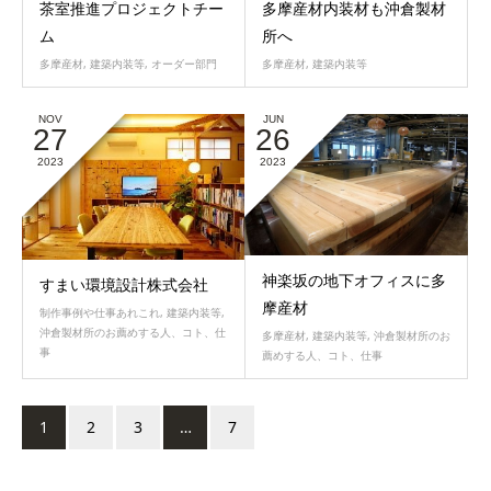
茶室推進プロジェクトチー
多摩産材内装材も沖倉製材
ム
所へ
多摩産材
,
建築内装等
,
オーダー部門
多摩産材
,
建築内装等
NOV
JUN
27
26
2023
2023
神楽坂の地下オフィスに多
すまい環境設計株式会社
摩産材
制作事例や仕事あれこれ
,
建築内装等
,
沖倉製材所のお薦めする人、コト、仕
多摩産材
,
建築内装等
,
沖倉製材所のお
事
薦めする人、コト、仕事
1
2
3
…
7