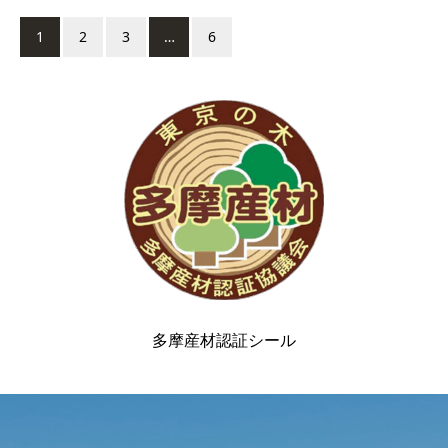
1
2
3
…
6
多摩産材認証シール