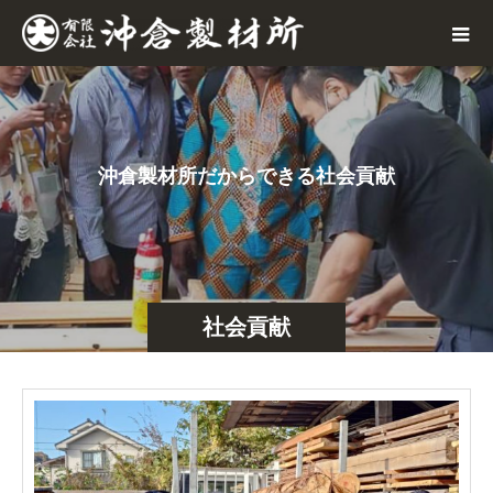
沖
倉
製
材
所
だ
か
ら
で
き
る
社
会
貢
献
様
社会貢献