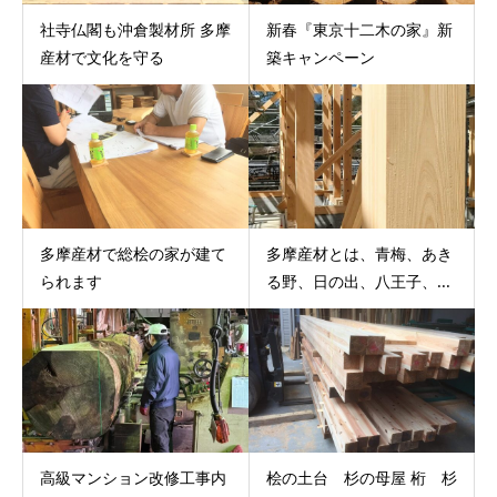
社寺仏閣も沖倉製材所 多摩
新春『東京十二木の家』新
産材で文化を守る
築キャンペーン
多摩産材で総桧の家が建て
多摩産材とは、青梅、あき
られます
る野、日の出、八王子、...
高級マンション改修工事内
桧の土台 杉の母屋 桁 杉