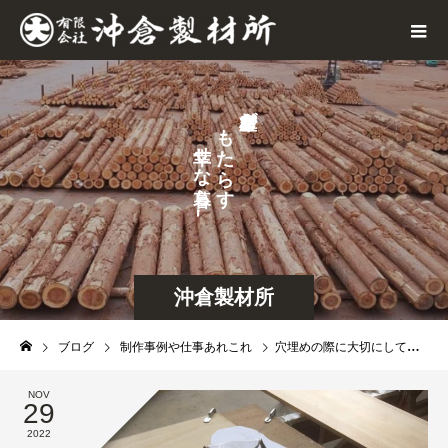
が
も
せ
た
な
ら
ら
す
し
沖倉製材所
ブログ
制作事例や仕事あれこれ
穴埋めの際に大切にしているこだわり
NOV
29
2022