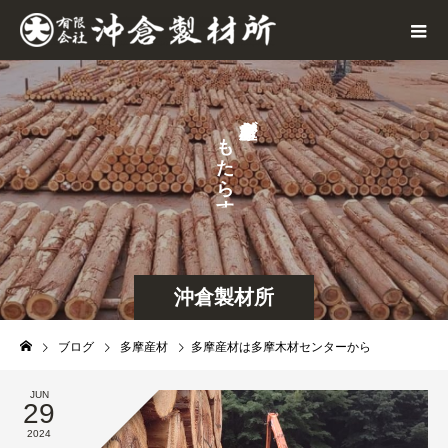
が
も
せ
た
な
ら
ら
す
し
沖倉製材所
ブログ
多摩産材
多摩産材は多摩木材センターから
JUN
29
2024