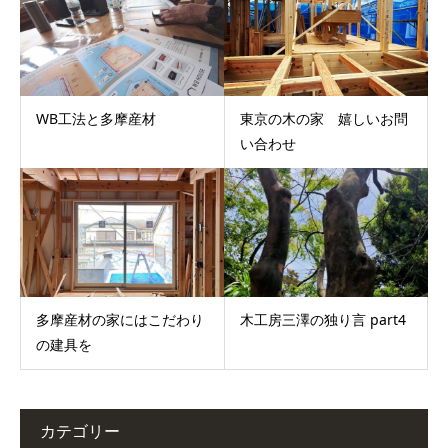
WB工法と多摩産材
東京の木の家 嬉しいお問
い合わせ
多摩産材の家にはこだわり
木工房三澤の独り言 part4
の建具を
カテゴリー