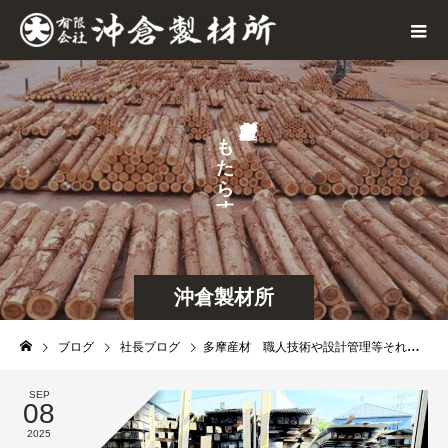
が
も
せ
た
な
ら
ら
す
し
沖倉製材所
ブログ
社長ブログ
多摩産材 職人技術や設計管理等それぞれのスキル低下について
SEP
08
2025