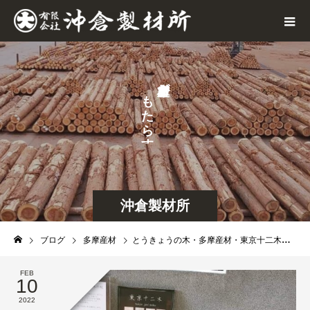
が
も
た
ら
す
沖倉製材所
ブログ
多摩産材
とうきょうの木・多摩産材・東京十二木の杖
FEB
10
2022