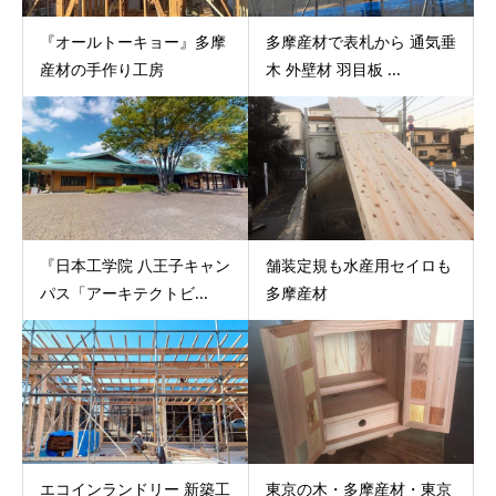
『オールトーキョー』多摩
多摩産材で表札から 通気垂
産材の手作り工房
木 外壁材 羽目板 ...
『日本工学院 八王子キャン
舗装定規も水産用セイロも
パス「アーキテクトビ...
多摩産材
エコインランドリー 新築工
東京の木・多摩産材・東京