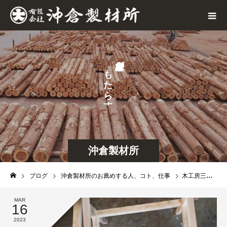
が
も
せ
た
な
ら
す
沖倉製材所
ブログ
沖倉製材所のお薦めする人、コト、仕事
木工房三澤の独り言 part 7
MAR
16
2023