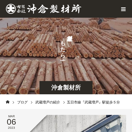
が
も
せ
た
な
ら
す
沖倉製材所
ブログ
武蔵増戸の紹介
五日市線『武蔵増戸』駅徒歩５分
MAR
06
2023