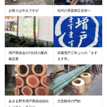
お祭りは中止ですが
先代の菩提樹正光寺へ
増戸商栄会の7台目の案内
武蔵増戸三年ぶりの『ます
板設置
ます市』
あきる野市増戸商栄会顔出
大悲願寺の門松
しパネル・ラリー