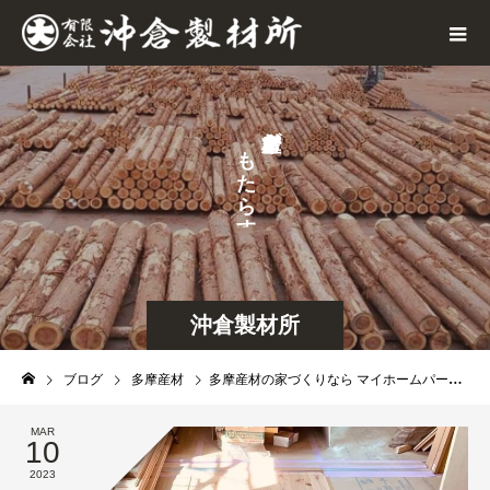
が
も
た
ら
す
沖倉製材所
ブログ
多摩産材
多摩産材の家づくりなら マイホームパートナー 一級建築士事務所
MAR
10
2023