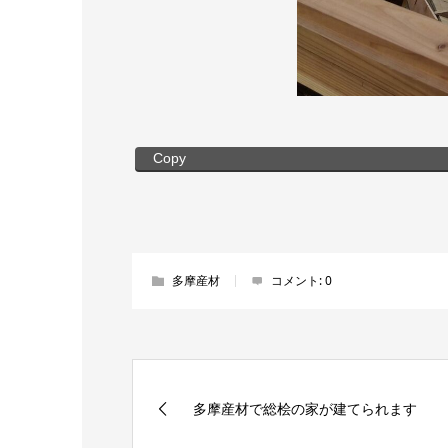
Copy
多摩産材
コメント:
0
多摩産材で総桧の家が建てられます