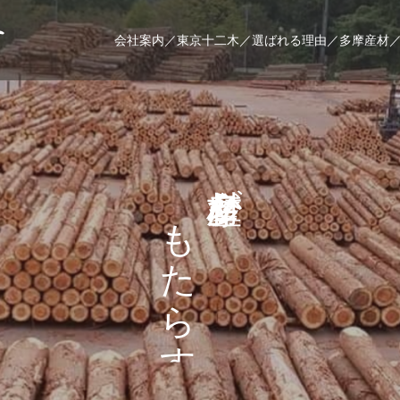
会社案内／
東京十二木／
選ばれる理由／
多摩産材
が
も
た
ら
す