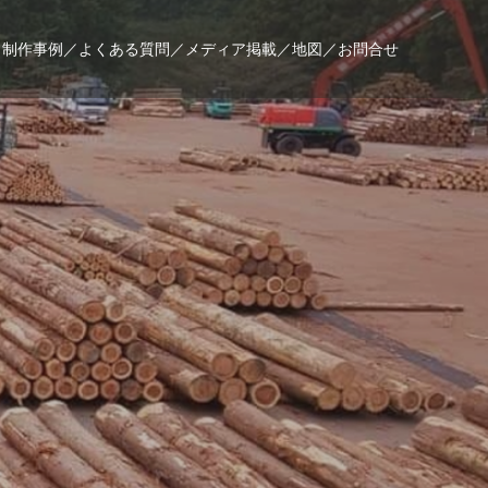
／
制作事例／
よくある質問／
メディア掲載／
地図／
お問合せ