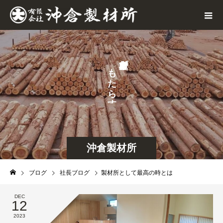
が
も
せ
た
な
ら
ら
す
沖倉製材所
ブログ
社長ブログ
製材所として最高の時とは
DEC
12
2023