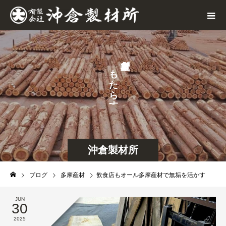
が
も
せ
た
な
ら
ら
す
し
沖倉製材所
ブログ
多摩産材
飲食店もオール多摩産材で無垢を活かす
JUN
30
2025