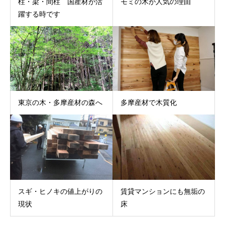
柱・梁・間柱 国産材が活
モミの木が人気の理由
躍する時です
東京の木・多摩産材の森へ
多摩産材で木質化
スギ・ヒノキの値上がりの
賃貸マンションにも無垢の
現状
床