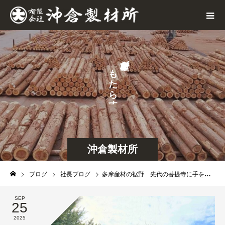
が
も
せ
た
な
ら
ら
す
沖倉製材所
ブログ
社長ブログ
多摩産材の裾野 先代の菩提寺に手を合わせ、春からこれまでのあれこれを報告してまいりました
SEP
25
2025