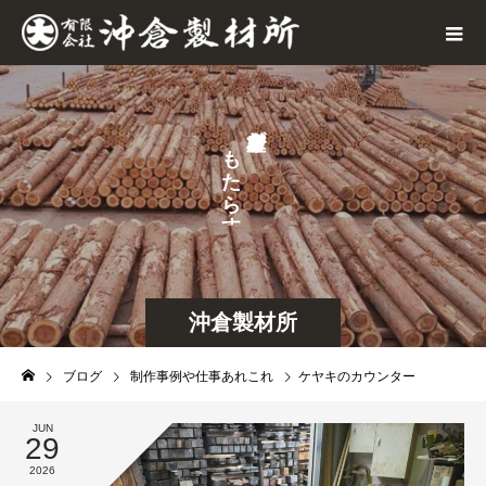
が
も
た
ら
す
沖倉製材所
ブログ
制作事例や仕事あれこれ
ケヤキのカウンター
JUN
29
2026