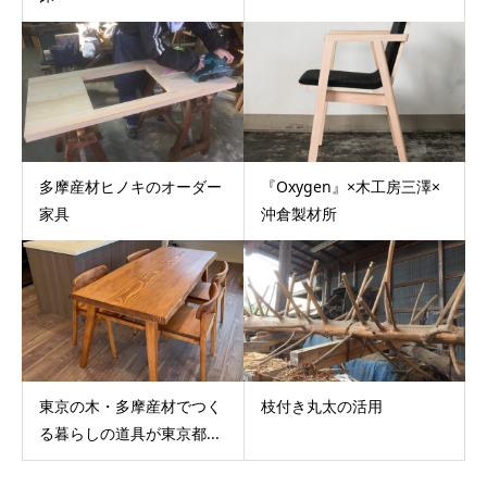
多摩産材ヒノキのオーダー
『Oxygen』×木工房三澤×
家具
沖倉製材所
東京の木・多摩産材でつく
枝付き丸太の活用
る暮らしの道具が東京都...