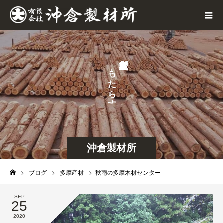
が
も
せ
た
な
ら
す
沖倉製材所
ブログ
多摩産材
秋雨の多摩木材センター
SEP
25
2020