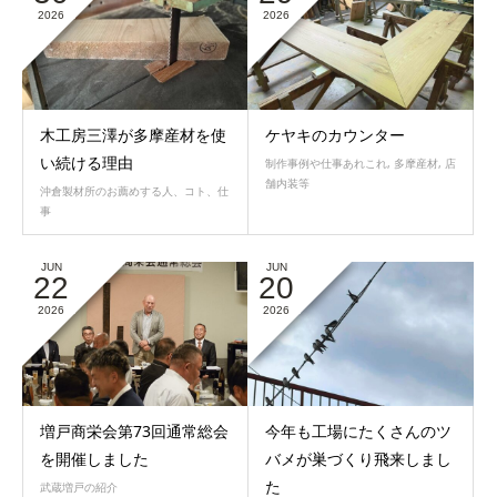
2026
2026
木工房三澤が多摩産材を使
ケヤキのカウンター
い続ける理由
制作事例や仕事あれこれ
,
多摩産材
,
店
舗内装等
沖倉製材所のお薦めする人、コト、仕
事
JUN
JUN
22
20
2026
2026
増戸商栄会第73回通常総会
今年も工場にたくさんのツ
を開催しました
バメが巣づくり飛来しまし
た
武蔵増戸の紹介