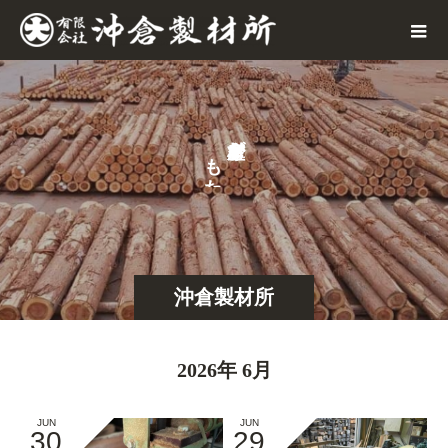
が
も
た
ら
沖倉製材所
2026年 6月
JUN
JUN
30
29