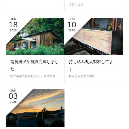
広報ブログ
JUN
JUN
18
10
2026
2026
南房総民泊施設完成しまし
持ち込み丸太製材してま
た
す
制作事例や仕事あれこれ
,
多摩産材
持ち込み丸太の製材
JUN
03
2026