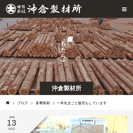
が
も
た
ら
す
沖倉製材所
ブログ
多摩産材
一本丸太ごと販売もしています
JAN
13
2022