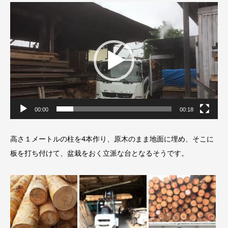
動
画
プ
レ
ー
ヤ
ー
00:00
00:18
高さ１メートルの柱を4本作り、原木のまま地面に埋め、そこに
板を打ち付けて、盆栽をおく立派な台となるそうです。