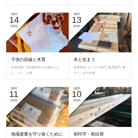
SEP
SEP
14
13
2020
2020
子供の目線と木育
木と住まう
多摩産材
,
沖倉製材所のお薦めする
多摩産材
,
オーダー部門
,
家具部門
,
東
人、コト、仕事
京十二木の仕事
SEP
SEP
11
10
2020
2020
地場産業を守り抜くために
初印字・初出荷