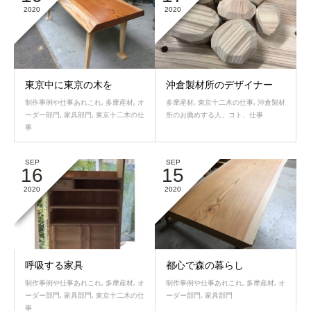
2020
2020
東京中に東京の木を
沖倉製材所のデザイナー
制作事例や仕事あれこれ
,
多摩産材
,
オ
多摩産材
,
東京十二木の仕事
,
沖倉製材
ーダー部門
,
家具部門
,
東京十二木の仕
所のお薦めする人、コト、仕事
事
SEP
SEP
16
15
2020
2020
呼吸する家具
都心で森の暮らし
制作事例や仕事あれこれ
,
多摩産材
,
オ
制作事例や仕事あれこれ
,
多摩産材
,
オ
ーダー部門
,
家具部門
,
東京十二木の仕
ーダー部門
,
家具部門
事