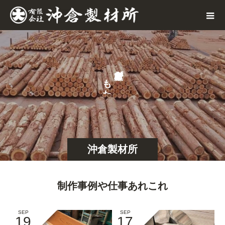
が
も
た
ら
沖倉製材所
制作事例や仕事あれこれ
SEP
SEP
19
17