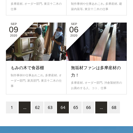
多摩産材
,
オーダー部門
,
東京十二木の
制作事例や仕事あれこれ
,
多摩産材
,
建
仕事
築内装等
,
東京十二木の仕事
SEP
SEP
09
06
2020
2020
もみの木で食器棚
無垢材ファンは多摩産材の
力！
制作事例や仕事あれこれ
,
多摩産材
,
オ
ーダー部門
,
家具部門
,
東京十二木の仕
多摩産材
,
オーダー部門
,
沖倉製材所の
事
お薦めする人、コト、仕事
1
…
62
63
64
65
66
…
68