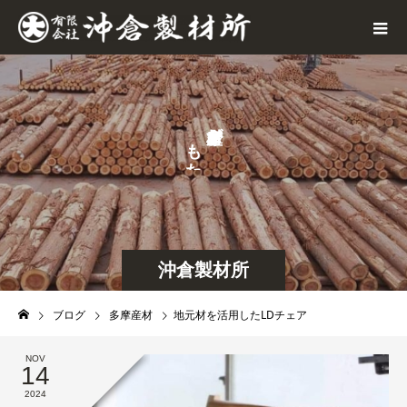
が
も
た
ら
す
沖倉製材所
ブログ
多摩産材
地元材を活用したLDチェア
NOV
14
2024