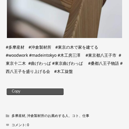
#多摩産材 #沖倉製材所 #東京の木で家を建てる
#woodwork #madeintokyo #木工房三澤 #東京都八王子市 #
東京十二木 #曲げわっぱ #東京曲げわっぱ #桑都八王子物語 #
西八王子を盛り上げる会 #木工旋盤
Copy
多摩産材
,
沖倉製材所のお薦めする人、コト、仕事
コメント:
0