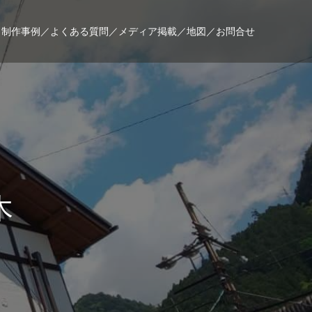
／
制作事例／
よくある質問／
メディア掲載／
地図／
お問合せ
制
作