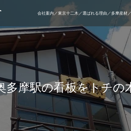
会社案内／
東京十二木／
選ばれる理由／
多摩産材
多
摩
駅
の
看
板
を
ト
チ
の
木
で