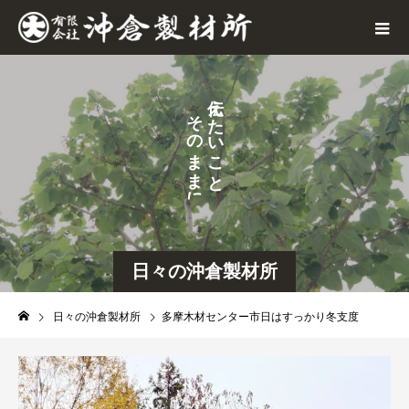
え
そ
た
の
い
ま
こ
ま
と
に
。
日々の沖倉製材所
日々の沖倉製材所
多摩木材センター市日はすっかり冬支度