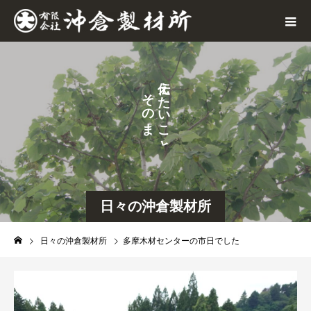
え
そ
た
の
い
ま
こ
ま
と
に
。
日々の沖倉製材所
日々の沖倉製材所
多摩木材センターの市日でした