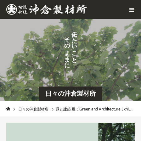
え
そ
た
の
い
ま
こ
ま
と
に
。
日々の沖倉製材所
日々の沖倉製材所
緑と建築 展：Green and Architecture Exhibitionのお知らせ