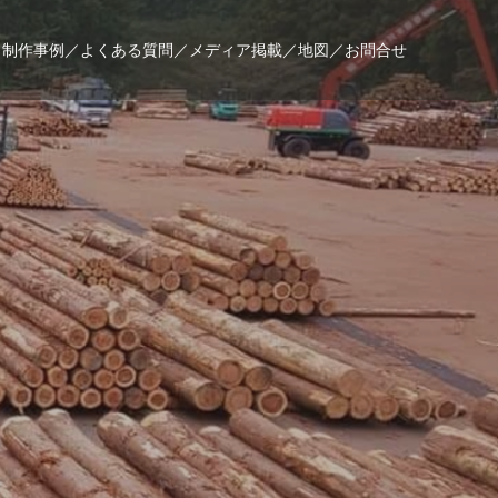
／
制作事例／
よくある質問／
メディア掲載／
地図／
お問合せ