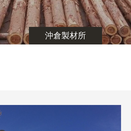
沖倉製材所