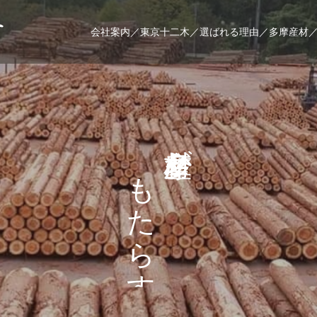
会社案内／
東京十二木／
選ばれる理由／
多摩産材
が
も
せ
た
な
ら
ら
す
し