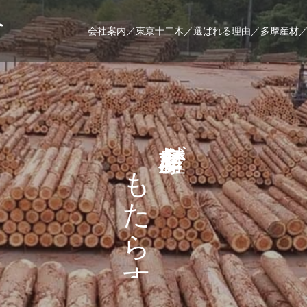
会社案内／
東京十二木／
選ばれる理由／
多摩産材
が
も
せ
た
ら
す