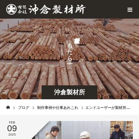
が
も
た
ら
す
沖倉製材所
ブログ
制作事例や仕事あれこれ
エンドユーザーが製材所からスタートする取り組み
FEB
09
2025