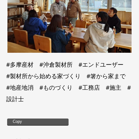
#多摩産材 #沖倉製材所 #エンドユーザー
#製材所から始める家づくり #箸から家まで
#地産地消 #ものづくり #工務店 #施主 #
設計士
Copy