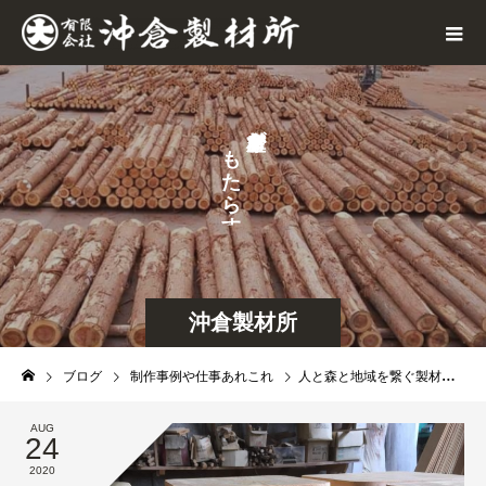
が
も
た
ら
す
沖倉製材所
ブログ
制作事例や仕事あれこれ
人と森と地域を繋ぐ製材所 オーダー家具製品もご相談頂けます
AUG
24
2020