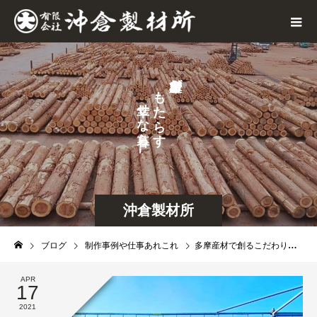
が
も
せ
た
な
ら
ら
す
し
沖倉製材所
ブログ
制作事例や仕事あれこれ
多摩産材で創るこだわりの健康住宅
APR
17
2021