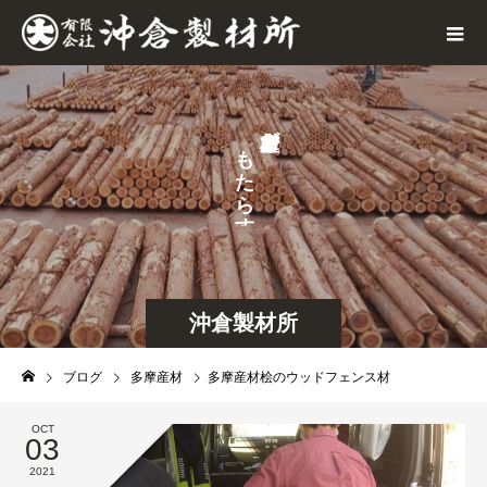
が
も
せ
た
な
ら
ら
す
し
沖倉製材所
ブログ
多摩産材
多摩産材桧のウッドフェンス材
OCT
03
2021