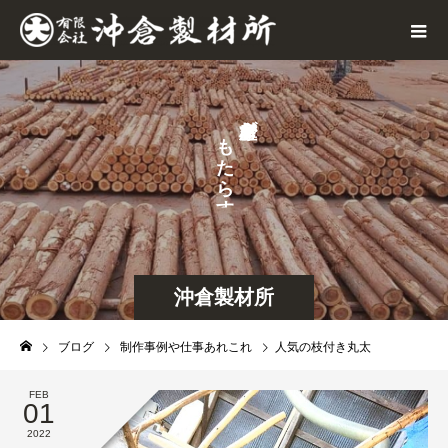
が
も
せ
た
な
ら
ら
す
し
沖倉製材所
ブログ
制作事例や仕事あれこれ
人気の枝付き丸太
FEB
01
2022