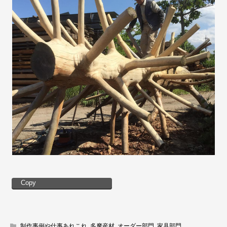
Copy
制作事例や仕事あれこれ
,
多摩産材
,
オーダー部門
,
家具部門