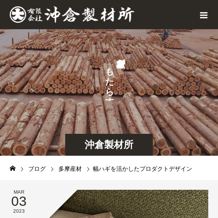
が
も
た
ら
す
沖倉製材所
ブログ
多摩産材
幅ハギを活かしたプロダクトデザイン
MAR
03
2023