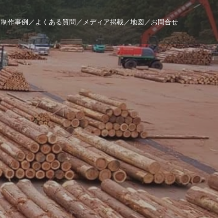
／
制作事例／
よくある質問／
メディア掲載／
地図／
お問合せ