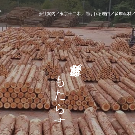
会社案内／
東京十二木／
選ばれる理由／
多摩産材
が
も
せ
た
な
ら
ら
す