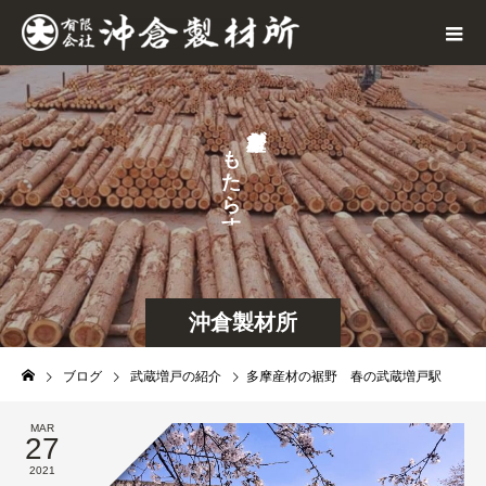
が
も
せ
た
な
ら
す
沖倉製材所
ブログ
武蔵増戸の紹介
多摩産材の裾野 春の武蔵増戸駅
MAR
27
2021