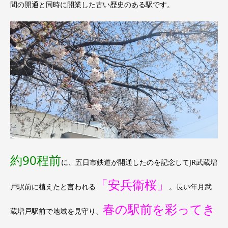
間の開通と同時に開業した古い歴史のある駅です。
約90程前
に、五日市鉄道が開通したのを記念してJR武蔵増
「安兵衞桜」
戸駅前に植えたと言われる
。長い年月武
春の駅前を彩ってき
蔵増戸駅前で地域を見守り、