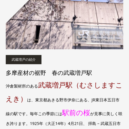
武蔵増戸の紹介
多摩産材の裾野 春の武蔵増戸駅
武蔵増戸駅（むさしますこ
沖倉製材所のある
えき）
は、東京都あきる野市伊奈にある、JR東日本五日市
駅前の桜
線の駅です。毎年この季節には
が見事に美しく咲
き誇ります。1925年（大正14年）4月21日、 拝島 – 武蔵五日市