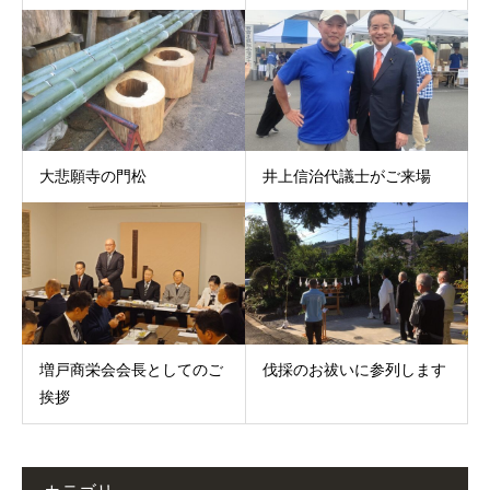
大悲願寺の門松
井上信治代議士がご来場
増戸商栄会会長としてのご
伐採のお祓いに参列します
挨拶