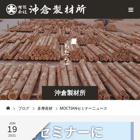
が
も
た
ら
す
沖倉製材所
ブログ
多摩産材
MOCTIANセミナーニュース
JUN
19
2021