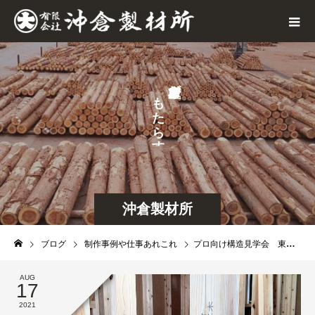
が
も
せ
た
な
ら
ら
す
し
沖倉製材所
ブログ
制作事例や仕事あれこれ
プロ向け構造見学会 東京の木・多摩産材・東京十二木の家
AUG
17
2021