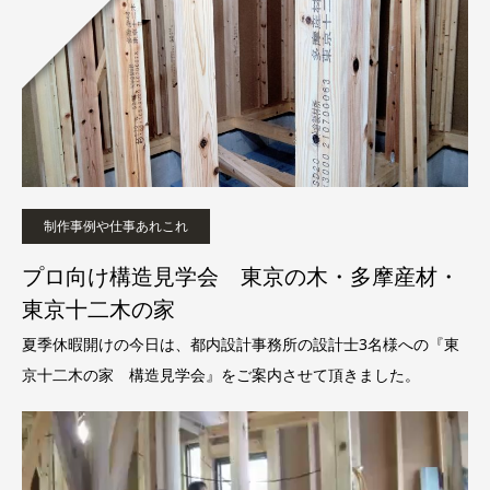
制作事例や仕事あれこれ
プロ向け構造見学会 東京の木・多摩産材・
東京十二木の家
夏季休暇開けの今日は、都内設計事務所の設計士3名様への『東
京十二木の家 構造見学会』をご案内させて頂きました。
動
画
プ
レ
ー