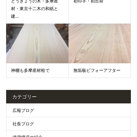
とうきょうの木・多摩産
初印字・初出荷
材・東京十二木の和紙と
建...
神棚も多摩産材桧で
無垢板ビフォーアフター
カテゴリー
広報ブログ
社長ブログ