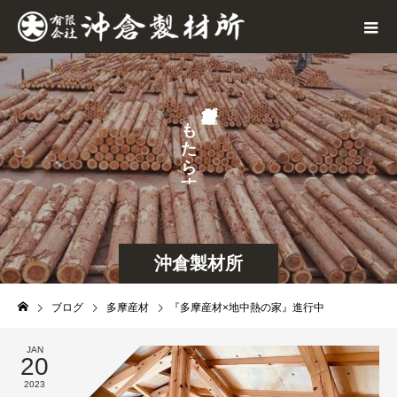
が
も
た
ら
す
沖倉製材所
ブログ
多摩産材
『多摩産材×地中熱の家』進行中
JAN
20
2023