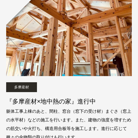
多摩産材
『多摩産材×地中熱の家』進行中
躯体工事上棟のあと、間柱、窓台（窓下の受け材）まぐさ（窓上
の水平材）などの施工を行います。また、建物の強度を増すため
の筋交いや火打ち、構造用合板等を施工します。進行に応じて
種々の金物類の取り付けも行います。