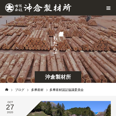
が
も
た
ら
す
沖倉製材所
ブログ
多摩産材
多摩産材認証協議委員会
OCT
27
2020