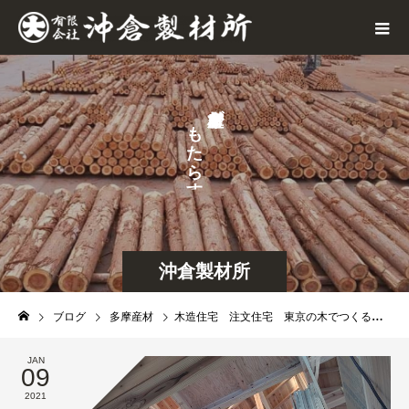
が
も
せ
た
ら
す
沖倉製材所
ブログ
多摩産材
木造住宅 注文住宅 東京の木でつくる木造住宅なら沖倉製材所
JAN
09
2021